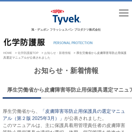
togg
navi
旭・デュポン フラッシュスパン プロダクツ株式会社
HOME
>
化学防護服TOP
>
お知らせ・新着情報
>
厚生労働省から皮膚障害等防止用保護
具選定マニュアルが公表されました
お知らせ・新着情報
厚生労働省から皮膚障害等防止用保護具選定マニュ
厚生労働省から、
「皮膚障害等防止用保護具の選定マニュ
アル（第２版 2025年3月）」
が公表されました。
このマニュアルは、主に保護具着用管理責任者の皮膚障害